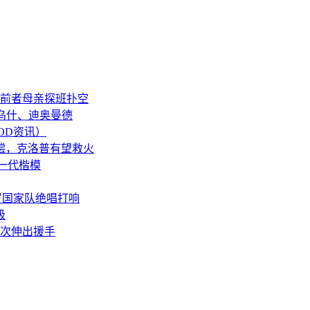
前者母亲探班扑空
乌什、迪奥曼德
OD资讯）
偿，克洛普有望救火
一代楷模
岁国家队绝唱打响
级
次伸出援手