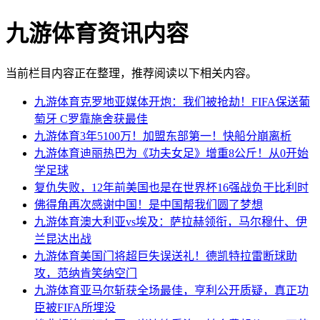
九游体育资讯内容
当前栏目内容正在整理，推荐阅读以下相关内容。
九游体育克罗地亚媒体开炮：我们被抢劫！FIFA保送葡
萄牙 C罗靠施舍获最佳
九游体育3年5100万！加盟东部第一！快船分崩离析
九游体育迪丽热巴为《功夫女足》增重8公斤！从0开始
学足球
复仇失败，12年前美国也是在世界杯16强战负于比利时
佛得角再次感谢中国！是中国帮我们圆了梦想
九游体育澳大利亚vs埃及：萨拉赫领衔，马尔穆什、伊
兰昆达出战
九游体育美国门将超巨失误送礼！德凯特拉雷断球助
攻，范纳肯笑纳空门
九游体育亚马尔斩获全场最佳，亨利公开质疑，真正功
臣被FIFA所埋没