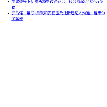
埃弗顿签下切尔西20岁边锋乔治，转会费起价1800万英
镑
罗马诺：曼联2月就和安德雷桑托斯经纪人沟通，维韦尔
了解他