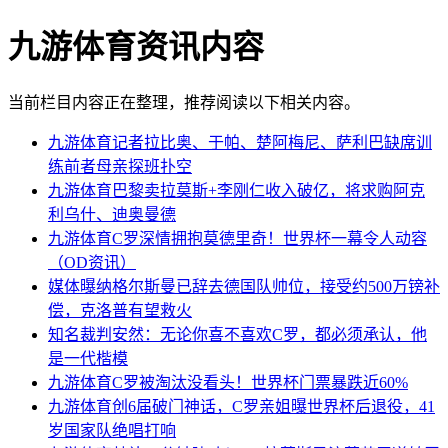
九游体育资讯内容
当前栏目内容正在整理，推荐阅读以下相关内容。
九游体育记者拉比奥、于帕、楚阿梅尼、萨利巴缺席训
练前者母亲探班扑空
九游体育巴黎卖拉莫斯+李刚仁收入破亿，将求购阿克
利乌什、迪奥曼德
九游体育C罗深情拥抱莫德里奇！世界杯一幕令人动容
（OD资讯）
媒体曝纳格尔斯曼已辞去德国队帅位，接受约500万镑补
偿，克洛普有望救火
知名裁判安然：无论你喜不喜欢C罗，都必须承认，他
是一代楷模
九游体育C罗被淘汰没看头！世界杯门票暴跌近60%
九游体育创6届破门神话，C罗亲姐曝世界杯后退役，41
岁国家队绝唱打响