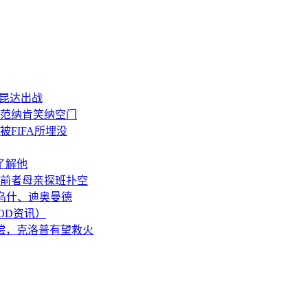
兰昆达出战
范纳肯笑纳空门
FIFA所埋没
了解他
前者母亲探班扑空
乌什、迪奥曼德
OD资讯）
偿，克洛普有望救火