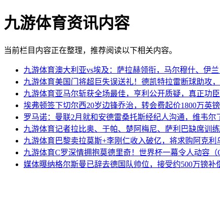
九游体育资讯内容
当前栏目内容正在整理，推荐阅读以下相关内容。
九游体育澳大利亚vs埃及：萨拉赫领衔，马尔穆什、伊
九游体育美国门将超巨失误送礼！德凯特拉雷断球助攻，
九游体育亚马尔斩获全场最佳，亨利公开质疑，真正功臣被
埃弗顿签下切尔西20岁边锋乔治，转会费起价1800万英镑
罗马诺：曼联2月就和安德雷桑托斯经纪人沟通，维韦尔
九游体育记者拉比奥、于帕、楚阿梅尼、萨利巴缺席训练
九游体育巴黎卖拉莫斯+李刚仁收入破亿，将求购阿克利
九游体育C罗深情拥抱莫德里奇！世界杯一幕令人动容（
媒体曝纳格尔斯曼已辞去德国队帅位，接受约500万镑补