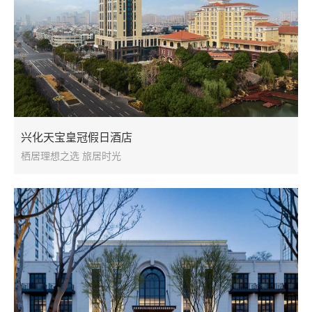
兴化天宝皇冠假日酒店
栖居理想之选 旅居时光