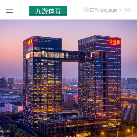
语言/language